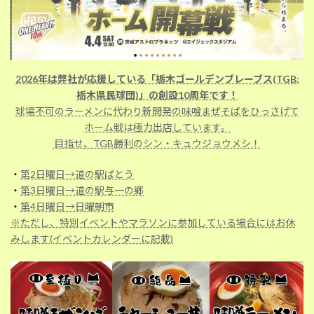
2026年は弊社が応援している「栃木ゴールデンブレーブス(TGB:
栃木県民球団)」の創設10周年です！
球場不可のラーメンに代わり新開発の味噌まぜそばをひっさげて
ホーム戦は極力出店しています。
目指せ、TGB勝利のシン・キュウジョウメシ！
・
第2日曜日→道の駅ばとう
・
第3日曜日→道の駅与一の郷
・
第4日曜日→日曜朝市
※ただし、特別イベントやマラソンに参加している場合にはお休
みします(イベントカレンダーに記載)