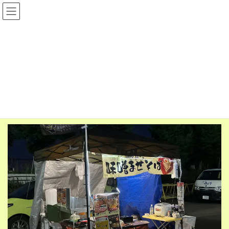
コ
ナ
ン
ビ
テ
ゲ
ン
ー
ツ
シ
ラーメンきらく (絶品チャーシュ
へ
ョ
ス
ン
ーのぼりが目印)
キ
に
ッ
移
プ
動
HOME
ラーメンきらく (絶品チャーシューのぼりが目印)